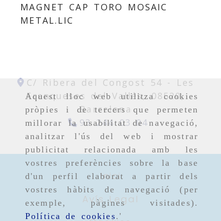
MAGNET CAP TORO MOSAIC
METAL.LIC
C/ Ribera del Congost 54 -
Les
Franqueses del Vallés,
08520,
Aquest lloc web utilitza cookies
Barcelona
pròpies i de tercers que permeten
93 244 03 04
millorar la usabilitat de navegació,
analitzar l'ús del web i mostrar
publicitat relacionada amb les
vostres preferències sobre la base
Inici
d'un perfil elaborat a partir dels
vostres hàbits de navegació (per
Avís Legal
exemple, pàgines visitades).
Política de cookies
.'