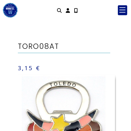
Identifícat
TORO08AT
3,15 €