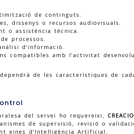
timització de continguts.
es, dissenys o recursos audiovisuals.
t o assistència tècnica.
 de processos.
anàlisi d'informació.
ons compatibles amb l'activitat desenvo
 dependrà de les característiques de cad
control
ralesa del servei ho requereixi,
CREACIO
nismes de supervisió, revisió o validaci
 eines d'Intel·ligència Artificial.