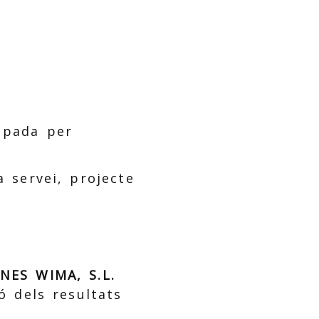
lupada per
a servei, projecte
NES WIMA, S.L.
ó dels resultats