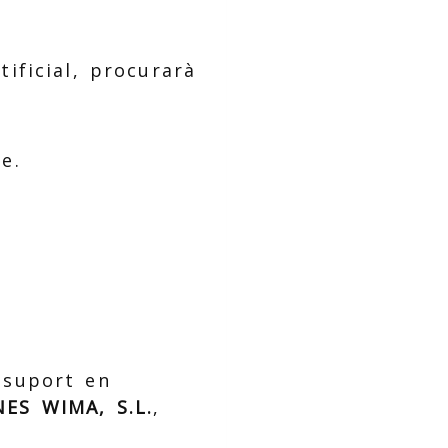
rtificial, procurarà
e.
a suport en
ES WIMA, S.L.
,