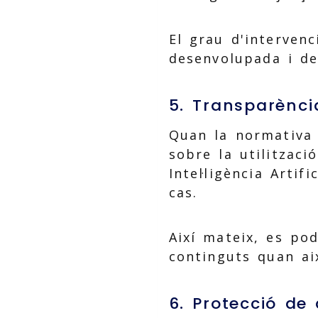
El grau d'interven
desenvolupada i de 
5. Transparènci
Quan la normativa 
sobre la utilitzaci
Intel·ligència Arti
cas.
Així mateix, es po
continguts quan aix
6. Protecció de 