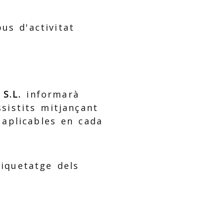
us d'activitat
S.L.
informarà
ssistits mitjançant
n aplicables en cada
tiquetatge dels