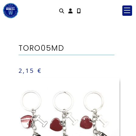
Identifícat
TORO05MD
2,15 €