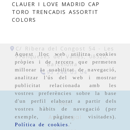
CLAUER I LOVE MADRID CAP
TORO TRENCADIS ASSORTIT
COLORS
C/ Ribera del Congost 54 -
Les
Aquest lloc web utilitza cookies
Franqueses del Vallés,
08520,
pròpies i de tercers que permeten
Barcelona
millorar la usabilitat de navegació,
93 244 03 04
analitzar l'ús del web i mostrar
publicitat relacionada amb les
vostres preferències sobre la base
d'un perfil elaborat a partir dels
Inici
vostres hàbits de navegació (per
Avís Legal
exemple, pàgines visitades).
Política de cookies
.'