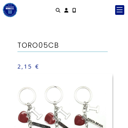
Identifícat
TORO05CB
2,15 €