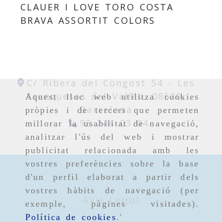
CLAUER I LOVE TORO COSTA
BRAVA ASSORTIT COLORS
C/ Ribera del Congost 54 -
Les
Franqueses del Vallés,
08520,
Aquest lloc web utilitza cookies
Barcelona
pròpies i de tercers que permeten
93 244 03 04
millorar la usabilitat de navegació,
analitzar l'ús del web i mostrar
publicitat relacionada amb les
vostres preferències sobre la base
Inici
d'un perfil elaborat a partir dels
vostres hàbits de navegació (per
Avís Legal
exemple, pàgines visitades).
Política de cookies
.'