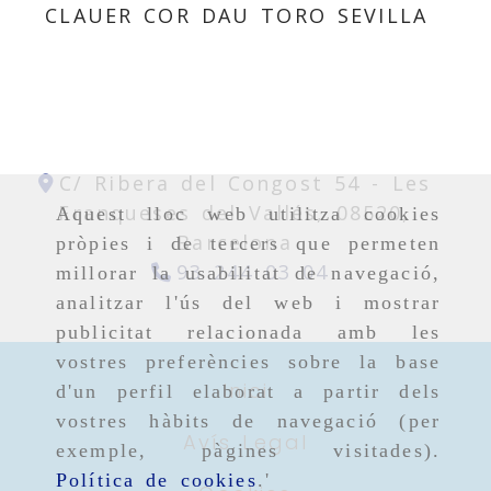
CLAUER COR DAU TORO SEVILLA
C/ Ribera del Congost 54 -
Les
Franqueses del Vallés,
08520,
Aquest lloc web utilitza cookies
Barcelona
pròpies i de tercers que permeten
93 244 03 04
millorar la usabilitat de navegació,
analitzar l'ús del web i mostrar
publicitat relacionada amb les
vostres preferències sobre la base
Inici
d'un perfil elaborat a partir dels
vostres hàbits de navegació (per
Avís Legal
exemple, pàgines visitades).
Política de cookies
.'