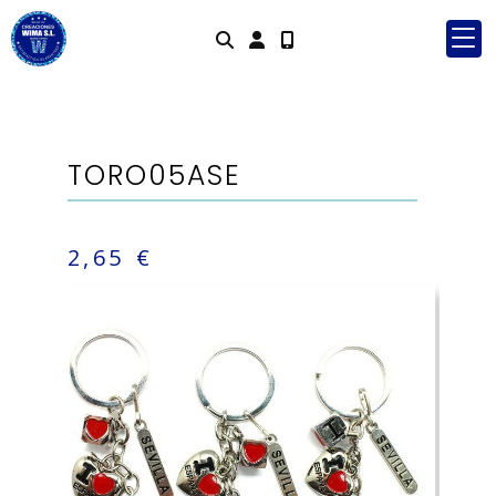
Identifícat
TORO05ASE
2,65 €