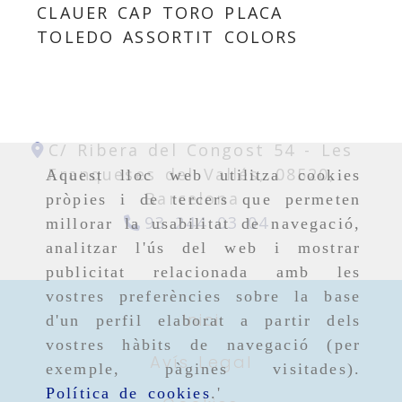
CLAUER CAP TORO PLACA
TOLEDO ASSORTIT COLORS
C/ Ribera del Congost 54 -
Les
Franqueses del Vallés,
08520,
Aquest lloc web utilitza cookies
Barcelona
pròpies i de tercers que permeten
93 244 03 04
millorar la usabilitat de navegació,
analitzar l'ús del web i mostrar
publicitat relacionada amb les
vostres preferències sobre la base
Inici
d'un perfil elaborat a partir dels
vostres hàbits de navegació (per
Avís Legal
exemple, pàgines visitades).
Política de cookies
.'