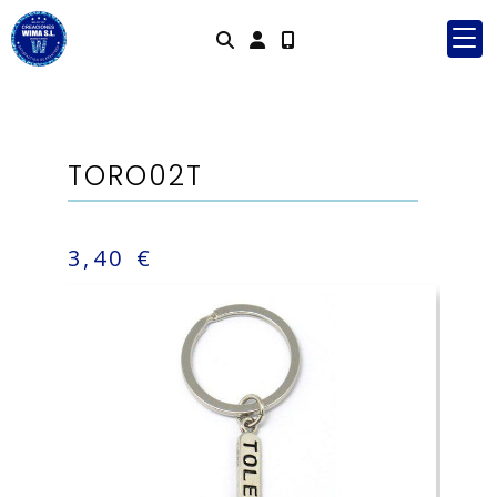
Identifícat
TORO02T
3,40 €