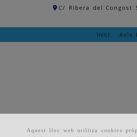
C/ Ribera del Congost
Inici
Avís 
Aquest lloc web utilitza cookies pròp