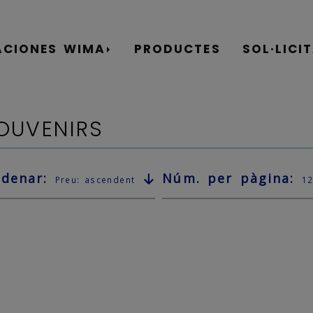
ACIONES WIMA
PRODUCTES
SOL·LICI
OUVENIRS
rdenar:
Núm. per pàgina:
Preu: ascendent
1