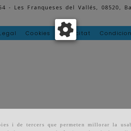
 54 -
Les Franqueses del Vallés,
08520,
B
Legal
Cookies
Privacitat
Condicio
ies i de tercers que permeten millorar la usab