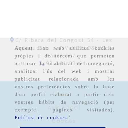
C/ Ribera del Congost 54 -
Les
Franqueses del Vallés,
08520,
Aquest lloc web utilitza cookies
Barcelona
pròpies i de tercers que permeten
93 244 03 04
millorar la usabilitat de navegació,
analitzar l'ús del web i mostrar
publicitat relacionada amb les
vostres preferències sobre la base
Inici
d'un perfil elaborat a partir dels
vostres hàbits de navegació (per
Avís Legal
exemple, pàgines visitades).
Política de cookies
.'
Cookies