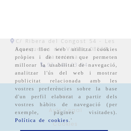
C/ Ribera del Congost 54 -
Les
Franqueses del Vallés,
08520,
Aquest lloc web utilitza cookies
Barcelona
pròpies i de tercers que permeten
93 244 03 04
millorar la usabilitat de navegació,
analitzar l'ús del web i mostrar
publicitat relacionada amb les
vostres preferències sobre la base
Inici
d'un perfil elaborat a partir dels
vostres hàbits de navegació (per
Avís Legal
exemple, pàgines visitades).
Política de cookies
.'
Cookies