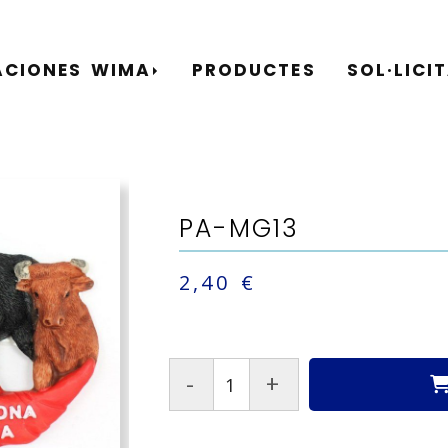
ACIONES WIMA
PRODUCTES
SOL·LICI
PA-MG13
2,40 €
-
+