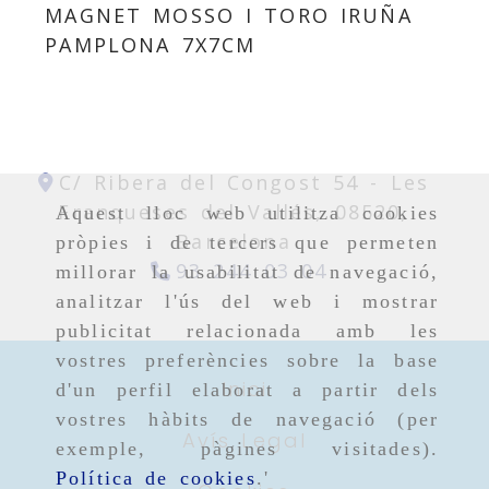
MAGNET MOSSO I TORO IRUÑA
PAMPLONA 7X7CM
C/ Ribera del Congost 54 -
Les
Franqueses del Vallés,
08520,
Aquest lloc web utilitza cookies
Barcelona
pròpies i de tercers que permeten
93 244 03 04
millorar la usabilitat de navegació,
analitzar l'ús del web i mostrar
publicitat relacionada amb les
vostres preferències sobre la base
Inici
d'un perfil elaborat a partir dels
vostres hàbits de navegació (per
Avís Legal
exemple, pàgines visitades).
Política de cookies
.'