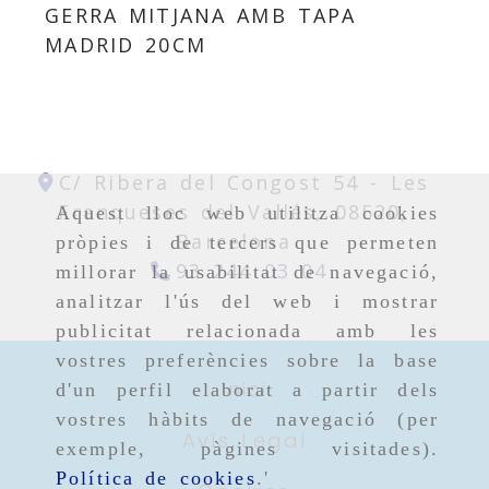
GERRA MITJANA AMB TAPA
MADRID 20CM
C/ Ribera del Congost 54 -
Les
Franqueses del Vallés,
08520,
Aquest lloc web utilitza cookies
Barcelona
pròpies i de tercers que permeten
93 244 03 04
millorar la usabilitat de navegació,
analitzar l'ús del web i mostrar
publicitat relacionada amb les
vostres preferències sobre la base
Inici
d'un perfil elaborat a partir dels
vostres hàbits de navegació (per
Avís Legal
exemple, pàgines visitades).
Política de cookies
.'