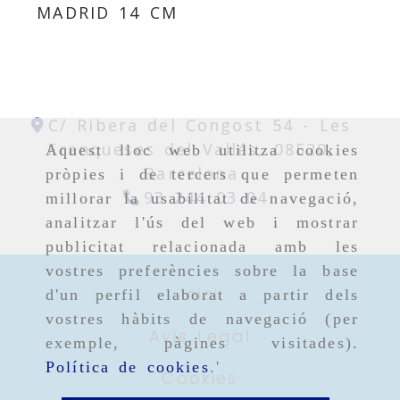
MADRID 14 CM
C/ Ribera del Congost 54 -
Les
Franqueses del Vallés,
08520,
Aquest lloc web utilitza cookies
Barcelona
pròpies i de tercers que permeten
93 244 03 04
millorar la usabilitat de navegació,
analitzar l'ús del web i mostrar
publicitat relacionada amb les
vostres preferències sobre la base
Inici
d'un perfil elaborat a partir dels
vostres hàbits de navegació (per
Avís Legal
exemple, pàgines visitades).
Política de cookies
.'
Cookies