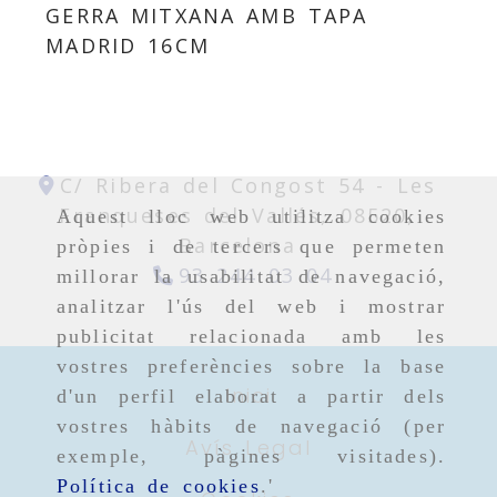
GERRA MITXANA AMB TAPA
MADRID 16CM
C/ Ribera del Congost 54 -
Les
Franqueses del Vallés,
08520,
Aquest lloc web utilitza cookies
Barcelona
pròpies i de tercers que permeten
93 244 03 04
millorar la usabilitat de navegació,
analitzar l'ús del web i mostrar
publicitat relacionada amb les
vostres preferències sobre la base
Inici
d'un perfil elaborat a partir dels
vostres hàbits de navegació (per
Avís Legal
exemple, pàgines visitades).
Política de cookies
.'