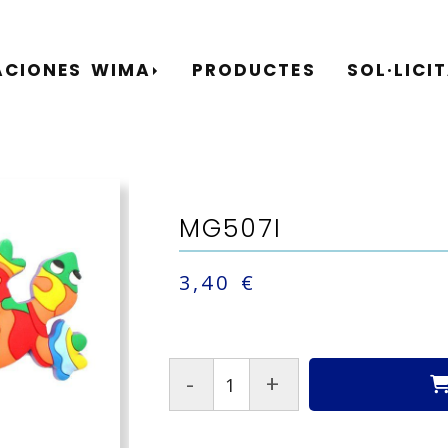
ACIONES WIMA
PRODUCTES
SOL·LICI
MG507I
3,40 €
-
+