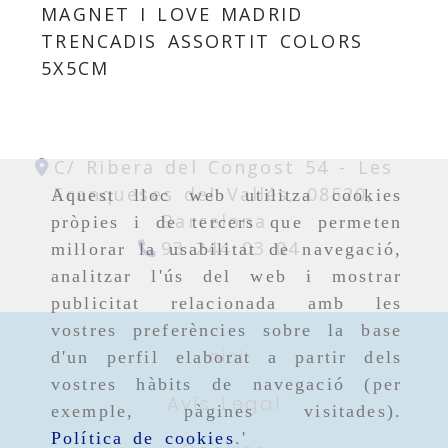
MAGNET I LOVE MADRID
TRENCADIS ASSORTIT COLORS
5X5CM
C/ Ribera del Congost 54 -
Les
Franqueses del Vallés,
08520,
Aquest lloc web utilitza cookies
Barcelona
pròpies i de tercers que permeten
93 244 03 04
millorar la usabilitat de navegació,
analitzar l'ús del web i mostrar
publicitat relacionada amb les
vostres preferències sobre la base
Inici
d'un perfil elaborat a partir dels
vostres hàbits de navegació (per
Avís Legal
exemple, pàgines visitades).
Política de cookies
.'