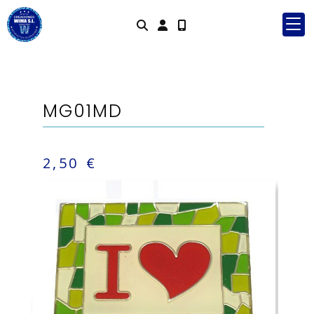
Identifícat
MG01MD
2,50 €