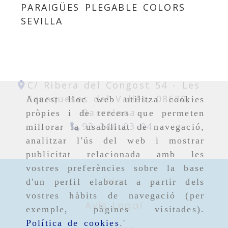
PARAIGÜES PLEGABLE COLORS
SEVILLA
C/ Ribera del Congost 54 -
Les
Franqueses del Vallés,
08520,
Aquest lloc web utilitza cookies
Barcelona
pròpies i de tercers que permeten
93 244 03 04
millorar la usabilitat de navegació,
analitzar l'ús del web i mostrar
publicitat relacionada amb les
vostres preferències sobre la base
Inici
d'un perfil elaborat a partir dels
vostres hàbits de navegació (per
Avís Legal
exemple, pàgines visitades).
Política de cookies
.'