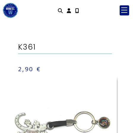
Identifícat
K361
2,90 €