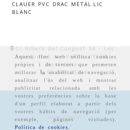
CLAUER PVC DRAC METAL.LIC
BLANC
C/ Ribera del Congost 54 -
Les
Franqueses del Vallés,
08520,
Aquest lloc web utilitza cookies
Barcelona
pròpies i de tercers que permeten
93 244 03 04
millorar la usabilitat de navegació,
analitzar l'ús del web i mostrar
publicitat relacionada amb les
vostres preferències sobre la base
Inici
d'un perfil elaborat a partir dels
vostres hàbits de navegació (per
Avís Legal
exemple, pàgines visitades).
Política de cookies
.'