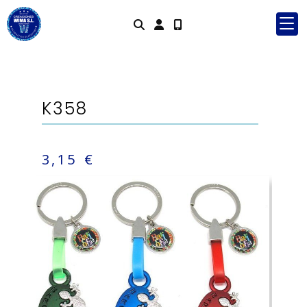
Identifícat
K358
3,15 €