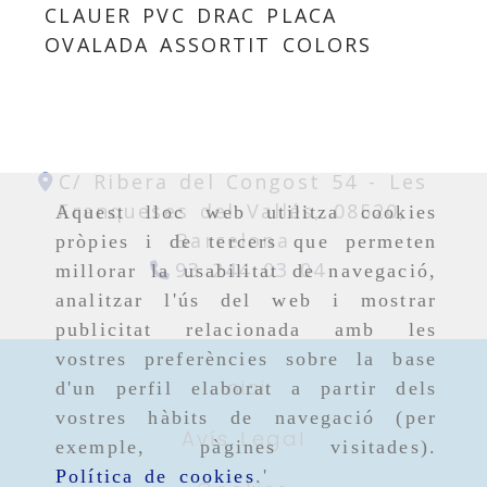
CLAUER PVC DRAC PLACA
OVALADA ASSORTIT COLORS
C/ Ribera del Congost 54 -
Les
Franqueses del Vallés,
08520,
Aquest lloc web utilitza cookies
Barcelona
pròpies i de tercers que permeten
93 244 03 04
millorar la usabilitat de navegació,
analitzar l'ús del web i mostrar
publicitat relacionada amb les
vostres preferències sobre la base
Inici
d'un perfil elaborat a partir dels
vostres hàbits de navegació (per
Avís Legal
exemple, pàgines visitades).
Política de cookies
.'