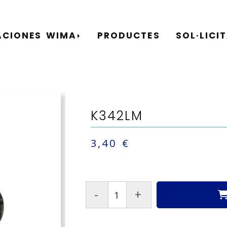
ACIONES WIMA
PRODUCTES
SOL·LICI
K342LM
3,40 €
-
+