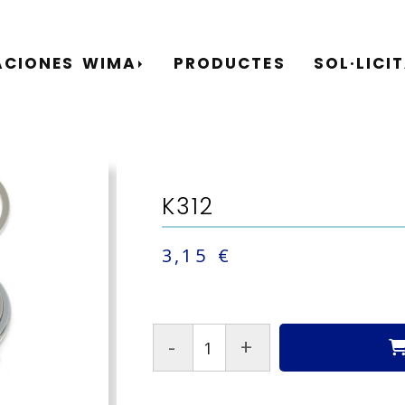
ACIONES WIMA
PRODUCTES
SOL·LICI
K312
3,15 €
-
+