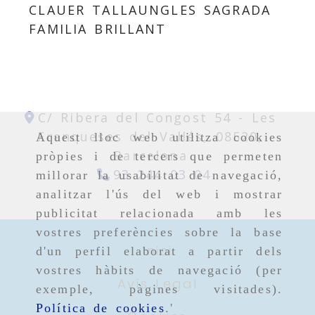
CLAUER TALLAUNGLES SAGRADA
FAMILIA BRILLANT
C/ Ribera del Congost 54 -
Les
Franqueses del Vallés,
08520,
Aquest lloc web utilitza cookies
Barcelona
pròpies i de tercers que permeten
93 244 03 04
millorar la usabilitat de navegació,
analitzar l'ús del web i mostrar
publicitat relacionada amb les
vostres preferències sobre la base
Inici
d'un perfil elaborat a partir dels
vostres hàbits de navegació (per
Avís Legal
exemple, pàgines visitades).
Política de cookies
.'