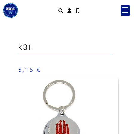
Identifícat
K311
3,15 €