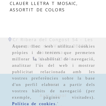
CLAUER LLETRA T MOSAIC,
ASSORTIT DE COLORS
C/ Ribera del Congost 54 -
Les
Franqueses del Vallés,
08520,
Aquest lloc web utilitza cookies
Barcelona
pròpies i de tercers que permeten
93 244 03 04
millorar la usabilitat de navegació,
analitzar l'ús del web i mostrar
publicitat relacionada amb les
vostres preferències sobre la base
Inici
d'un perfil elaborat a partir dels
vostres hàbits de navegació (per
Avís Legal
exemple, pàgines visitades).
Política de cookies
.'