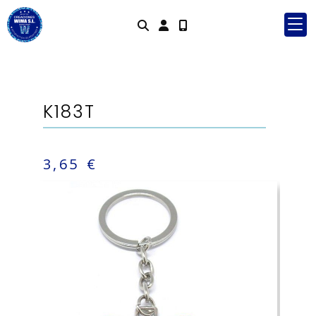
Identifícat
K183T
3,65 €