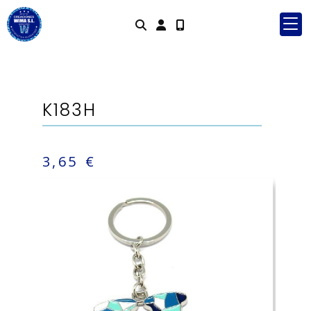
Identifícat
K183H
3,65 €