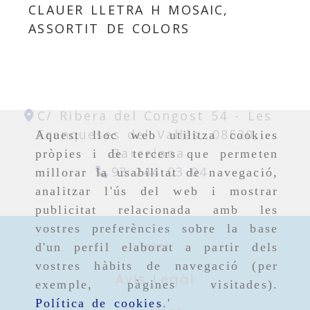
CLAUER LLETRA H MOSAIC,
ASSORTIT DE COLORS
C/ Ribera del Congost 54 -
Les
Franqueses del Vallés,
08520,
Aquest lloc web utilitza cookies
Barcelona
pròpies i de tercers que permeten
93 244 03 04
millorar la usabilitat de navegació,
analitzar l'ús del web i mostrar
publicitat relacionada amb les
vostres preferències sobre la base
Inici
d'un perfil elaborat a partir dels
vostres hàbits de navegació (per
Avís Legal
exemple, pàgines visitades).
Política de cookies
.'