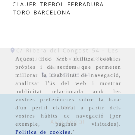
CLAUER TREBOL FERRADURA
TORO BARCELONA
C/ Ribera del Congost 54 -
Les
Franqueses del Vallés,
08520,
Aquest lloc web utilitza cookies
Barcelona
pròpies i de tercers que permeten
93 244 03 04
millorar la usabilitat de navegació,
analitzar l'ús del web i mostrar
publicitat relacionada amb les
vostres preferències sobre la base
Inici
d'un perfil elaborat a partir dels
vostres hàbits de navegació (per
Avís Legal
exemple, pàgines visitades).
Política de cookies
.'