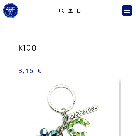
Identifícat
K100
3,15 €