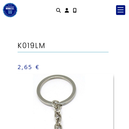
Identifícat
K019LM
2,65 €