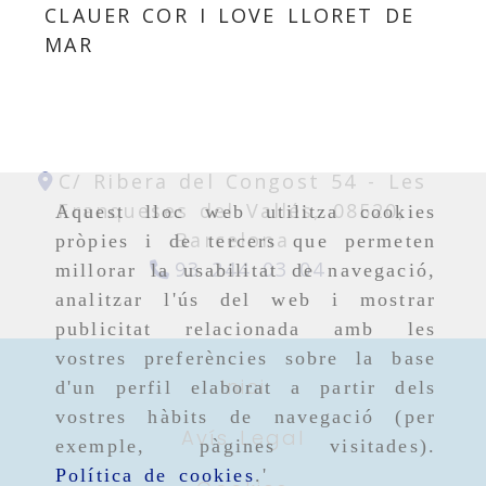
CLAUER COR I LOVE LLORET DE
MAR
C/ Ribera del Congost 54 -
Les
Franqueses del Vallés,
08520,
Aquest lloc web utilitza cookies
Barcelona
pròpies i de tercers que permeten
93 244 03 04
millorar la usabilitat de navegació,
analitzar l'ús del web i mostrar
publicitat relacionada amb les
vostres preferències sobre la base
Inici
d'un perfil elaborat a partir dels
vostres hàbits de navegació (per
Avís Legal
exemple, pàgines visitades).
Política de cookies
.'