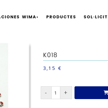
ACIONES WIMA
PRODUCTES
SOL·LICI
K018
3,15 €
-
+