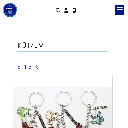
Identifícat
K017LM
3,15 €