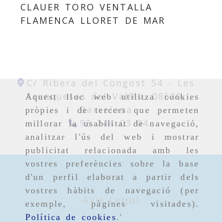
CLAUER TORO VENTALLA
FLAMENCA LLORET DE MAR
C/ Ribera del Congost 54 -
Les
Franqueses del Vallés,
08520,
Aquest lloc web utilitza cookies
Barcelona
pròpies i de tercers que permeten
93 244 03 04
millorar la usabilitat de navegació,
analitzar l'ús del web i mostrar
publicitat relacionada amb les
vostres preferències sobre la base
Inici
d'un perfil elaborat a partir dels
vostres hàbits de navegació (per
Avís Legal
exemple, pàgines visitades).
Política de cookies
.'