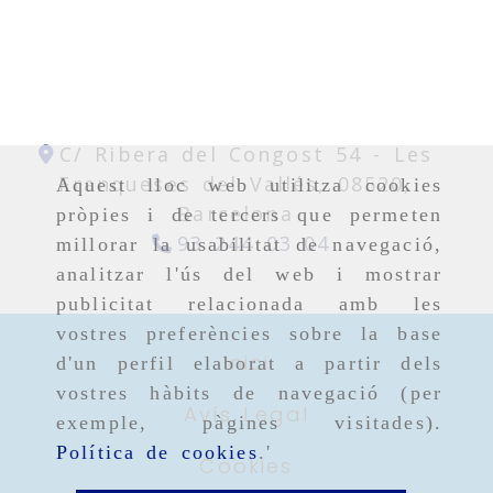
C/ Ribera del Congost 54 -
Les
Franqueses del Vallés,
08520,
Aquest lloc web utilitza cookies
Barcelona
pròpies i de tercers que permeten
93 244 03 04
millorar la usabilitat de navegació,
analitzar l'ús del web i mostrar
publicitat relacionada amb les
vostres preferències sobre la base
Inici
d'un perfil elaborat a partir dels
vostres hàbits de navegació (per
Avís Legal
exemple, pàgines visitades).
Política de cookies
.'
Cookies