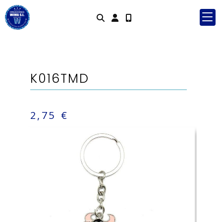
Identifícat
K016TMD
2,75 €