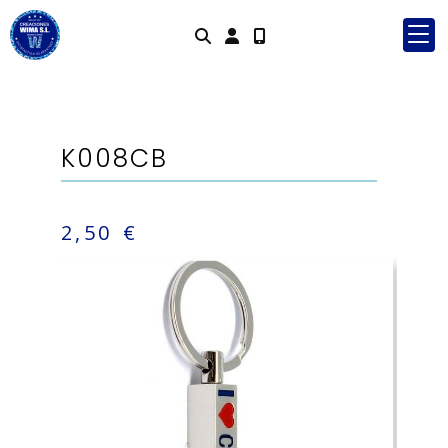
Identifícat
K008CB
2,50 €