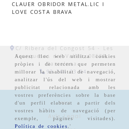
CLAUER OBRIDOR METAL.LIC I
LOVE COSTA BRAVA
C/ Ribera del Congost 54 -
Les
Franqueses del Vallés,
08520,
Aquest lloc web utilitza cookies
Barcelona
pròpies i de tercers que permeten
93 244 03 04
millorar la usabilitat de navegació,
analitzar l'ús del web i mostrar
publicitat relacionada amb les
vostres preferències sobre la base
Inici
d'un perfil elaborat a partir dels
vostres hàbits de navegació (per
Avís Legal
exemple, pàgines visitades).
Política de cookies
.'