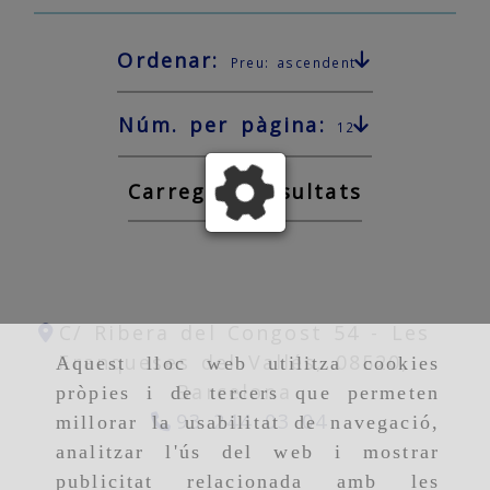
Ordenar:
Preu: ascendent
Núm. per pàgina:
12
Carregant resultats
C/ Ribera del Congost 54 -
Les
Franqueses del Vallés,
08520,
Aquest lloc web utilitza cookies
Barcelona
pròpies i de tercers que permeten
93 244 03 04
millorar la usabilitat de navegació,
analitzar l'ús del web i mostrar
publicitat relacionada amb les