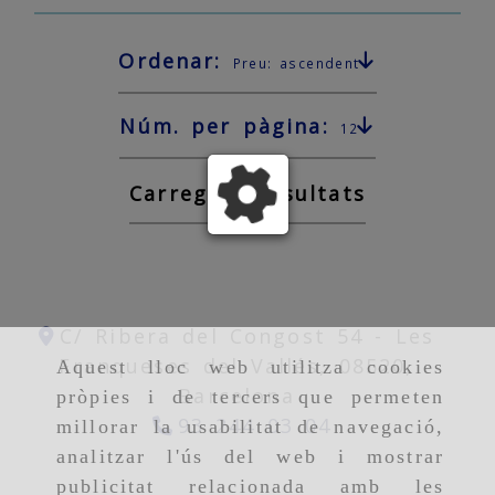
Ordenar:
Preu: ascendent
Núm. per pàgina:
12
Carregant resultats
C/ Ribera del Congost 54 -
Les
Franqueses del Vallés,
08520,
Aquest lloc web utilitza cookies
Barcelona
pròpies i de tercers que permeten
93 244 03 04
millorar la usabilitat de navegació,
analitzar l'ús del web i mostrar
publicitat relacionada amb les