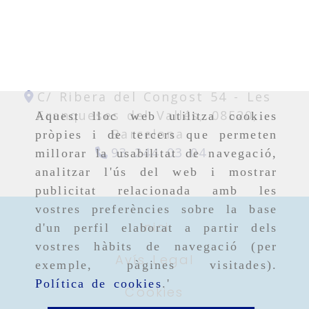
C/ Ribera del Congost 54 -
Les
Franqueses del Vallés,
08520,
Aquest lloc web utilitza cookies
Barcelona
pròpies i de tercers que permeten
93 244 03 04
millorar la usabilitat de navegació,
analitzar l'ús del web i mostrar
publicitat relacionada amb les
vostres preferències sobre la base
Inici
d'un perfil elaborat a partir dels
vostres hàbits de navegació (per
Avís Legal
exemple, pàgines visitades).
Política de cookies
.'
Cookies