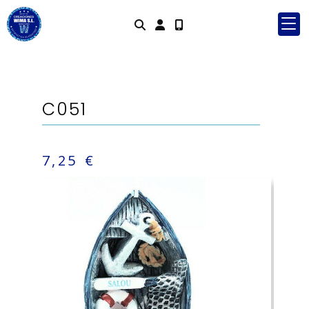
Identifícat
C051
7,25 €