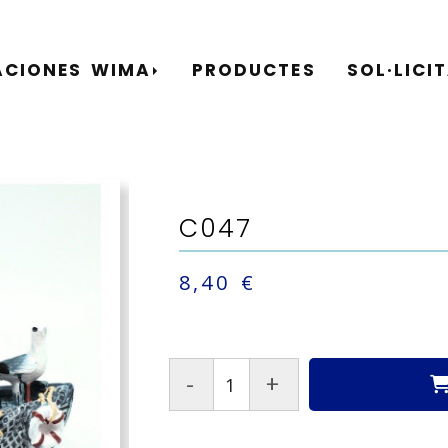
ACIONES WIMA
PRODUCTES
SOL·LICI
C047
8,40 €
-
+