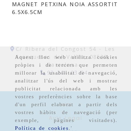
MAGNET PETXINA NOIA ASSORTIT
6.5X6.5CM
C/ Ribera del Congost 54 -
Les
Franqueses del Vallés,
08520,
Aquest lloc web utilitza cookies
Barcelona
pròpies i de tercers que permeten
93 244 03 04
millorar la usabilitat de navegació,
analitzar l'ús del web i mostrar
publicitat relacionada amb les
vostres preferències sobre la base
Inici
d'un perfil elaborat a partir dels
vostres hàbits de navegació (per
Avís Legal
exemple, pàgines visitades).
Política de cookies
.'