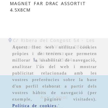
MAGNET FAR DRAC ASSORTIT
4.5X8CM
C/ Ribera del Congost 54 -
Les
Franqueses del Vallés,
08520,
Aquest lloc web utilitza cookies
Barcelona
pròpies i de tercers que permeten
93 244 03 04
millorar la usabilitat de navegació,
analitzar l'ús del web i mostrar
publicitat relacionada amb les
vostres preferències sobre la base
Inici
d'un perfil elaborat a partir dels
vostres hàbits de navegació (per
Avís Legal
exemple, pàgines visitades).
Política de cookies
.'