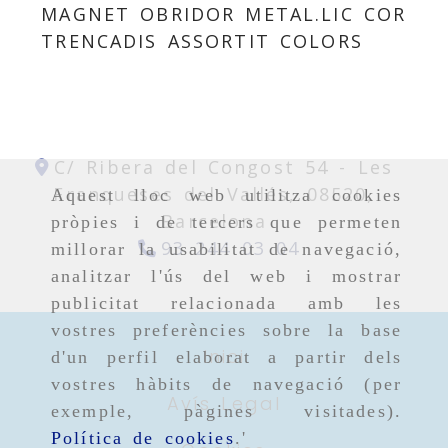
MAGNET OBRIDOR METAL.LIC COR
TRENCADIS ASSORTIT COLORS
C/ Ribera del Congost 54 -
Les
Franqueses del Vallés,
08520,
Aquest lloc web utilitza cookies
Barcelona
pròpies i de tercers que permeten
93 244 03 04
millorar la usabilitat de navegació,
analitzar l'ús del web i mostrar
publicitat relacionada amb les
vostres preferències sobre la base
Inici
d'un perfil elaborat a partir dels
vostres hàbits de navegació (per
Avís Legal
exemple, pàgines visitades).
Política de cookies
.'