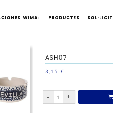
ACIONES WIMA
PRODUCTES
SOL·LICI
ASH07
3,15 €
-
+