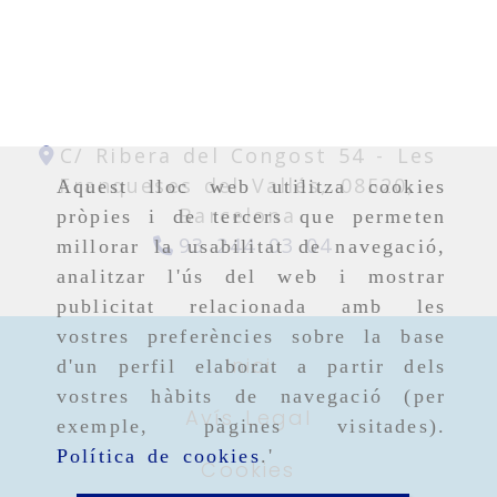
C/ Ribera del Congost 54 -
Les
Franqueses del Vallés,
08520,
Aquest lloc web utilitza cookies
Barcelona
pròpies i de tercers que permeten
93 244 03 04
millorar la usabilitat de navegació,
analitzar l'ús del web i mostrar
publicitat relacionada amb les
vostres preferències sobre la base
Inici
d'un perfil elaborat a partir dels
vostres hàbits de navegació (per
Avís Legal
exemple, pàgines visitades).
Política de cookies
.'
Cookies