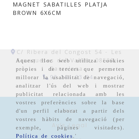
MAGNET SABATILLES PLATJA
BROWN 6X6CM
C/ Ribera del Congost 54 -
Les
Franqueses del Vallés,
08520,
Aquest lloc web utilitza cookies
Barcelona
pròpies i de tercers que permeten
93 244 03 04
millorar la usabilitat de navegació,
analitzar l'ús del web i mostrar
publicitat relacionada amb les
vostres preferències sobre la base
Inici
d'un perfil elaborat a partir dels
vostres hàbits de navegació (per
Avís Legal
exemple, pàgines visitades).
Política de cookies
.'