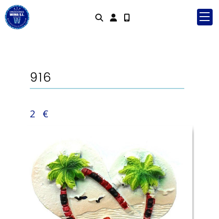
Identifícat
916
2 €