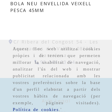
BOLA NEU ENVELLIDA VEIXELL
PESCA 45MM
C/ Ribera del Congost 54 -
Les
Franqueses del Vallés,
08520,
Aquest lloc web utilitza cookies
Barcelona
pròpies i de tercers que permeten
93 244 03 04
millorar la usabilitat de navegació,
analitzar l'ús del web i mostrar
publicitat relacionada amb les
vostres preferències sobre la base
Inici
d'un perfil elaborat a partir dels
vostres hàbits de navegació (per
Avís Legal
exemple, pàgines visitades).
Política de cookies
.'