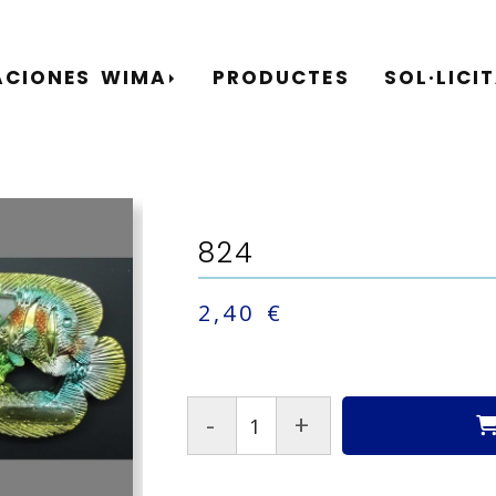
ACIONES WIMA
PRODUCTES
SOL·LICI
824
2,40 €
-
+