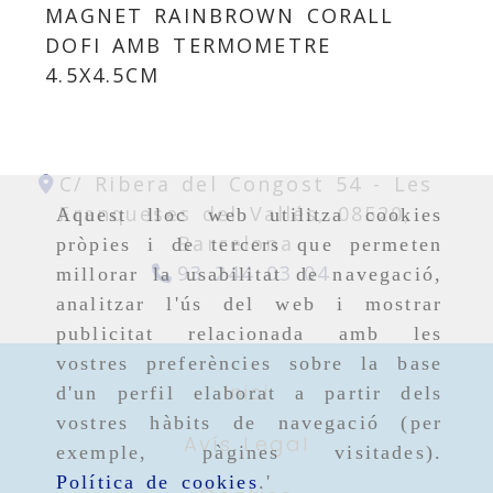
MAGNET RAINBROWN CORALL
DOFI AMB TERMOMETRE
4.5X4.5CM
C/ Ribera del Congost 54 -
Les
Franqueses del Vallés,
08520,
Aquest lloc web utilitza cookies
Barcelona
pròpies i de tercers que permeten
93 244 03 04
millorar la usabilitat de navegació,
analitzar l'ús del web i mostrar
publicitat relacionada amb les
vostres preferències sobre la base
Inici
d'un perfil elaborat a partir dels
vostres hàbits de navegació (per
Avís Legal
exemple, pàgines visitades).
Política de cookies
.'