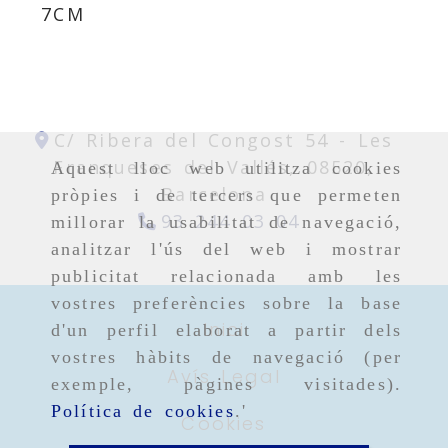
7CM
C/ Ribera del Congost 54 -
Les
Franqueses del Vallés,
08520,
Aquest lloc web utilitza cookies
Barcelona
pròpies i de tercers que permeten
93 244 03 04
millorar la usabilitat de navegació,
analitzar l'ús del web i mostrar
publicitat relacionada amb les
vostres preferències sobre la base
Inici
d'un perfil elaborat a partir dels
vostres hàbits de navegació (per
Avís Legal
exemple, pàgines visitades).
Política de cookies
.'
Cookies