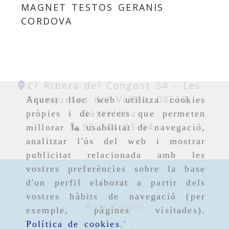
MAGNET TESTOS GERANIS
CORDOVA
C/ Ribera del Congost 54 -
Les
Franqueses del Vallés,
08520,
Aquest lloc web utilitza cookies
Barcelona
pròpies i de tercers que permeten
93 244 03 04
millorar la usabilitat de navegació,
analitzar l'ús del web i mostrar
publicitat relacionada amb les
vostres preferències sobre la base
Inici
d'un perfil elaborat a partir dels
vostres hàbits de navegació (per
Avís Legal
exemple, pàgines visitades).
Política de cookies
.'