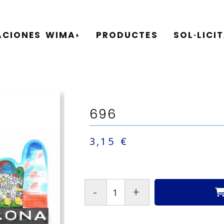
ACIONES WIMA
PRODUCTES
SOL·LICI
696
3,15 €
-
+