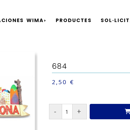
ACIONES WIMA
PRODUCTES
SOL·LICI
684
2,50 €
-
+