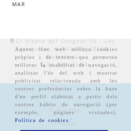
MAR
C/ Ribera del Congost 54 -
Les
Franqueses del Vallés,
08520,
Aquest lloc web utilitza cookies
Barcelona
pròpies i de tercers que permeten
93 244 03 04
millorar la usabilitat de navegació,
analitzar l'ús del web i mostrar
publicitat relacionada amb les
vostres preferències sobre la base
Inici
d'un perfil elaborat a partir dels
vostres hàbits de navegació (per
Avís Legal
exemple, pàgines visitades).
Política de cookies
.'
Cookies