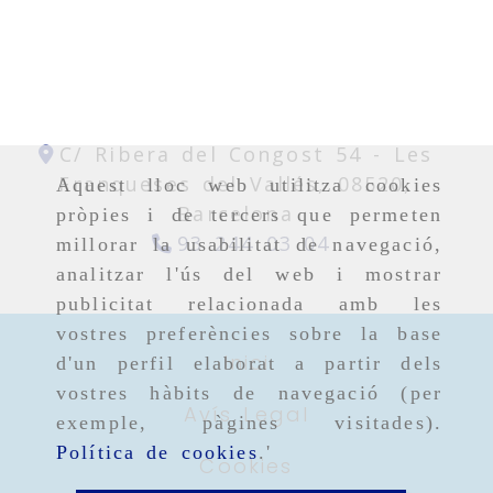
C/ Ribera del Congost 54 -
Les
Franqueses del Vallés,
08520,
Aquest lloc web utilitza cookies
Barcelona
pròpies i de tercers que permeten
93 244 03 04
millorar la usabilitat de navegació,
analitzar l'ús del web i mostrar
publicitat relacionada amb les
vostres preferències sobre la base
Inici
d'un perfil elaborat a partir dels
vostres hàbits de navegació (per
Avís Legal
exemple, pàgines visitades).
Política de cookies
.'
Cookies