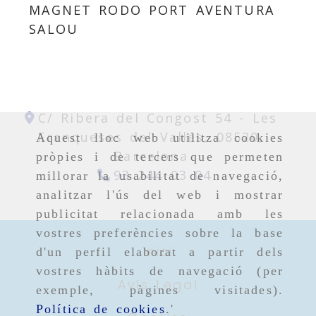
MAGNET RODO PORT AVENTURA
SALOU
C/ Ribera del Congost 54 -
Les
Franqueses del Vallés,
08520,
Aquest lloc web utilitza cookies
Barcelona
pròpies i de tercers que permeten
93 244 03 04
millorar la usabilitat de navegació,
analitzar l'ús del web i mostrar
publicitat relacionada amb les
vostres preferències sobre la base
Inici
d'un perfil elaborat a partir dels
vostres hàbits de navegació (per
Avís Legal
exemple, pàgines visitades).
Política de cookies
.'