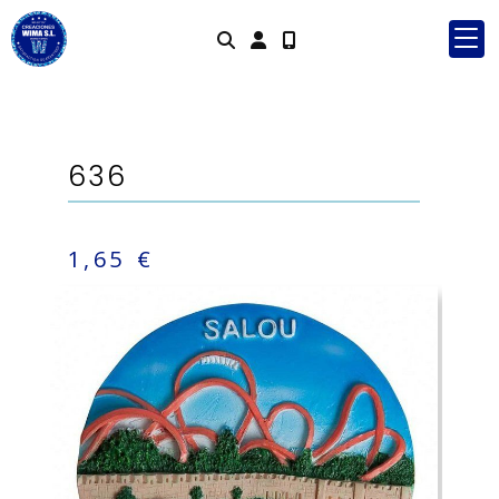
Identifícat
636
1,65 €